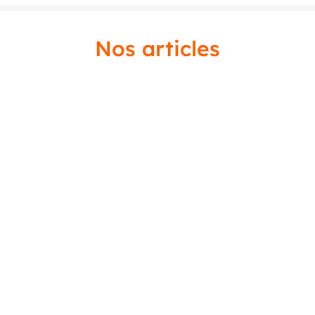
Nos articles
différent sur le monde qui nous entoure, ainsi que sur son monde intér
plent. Sculpture, peinture,...
doivent vendre leurs œuvres. Une réalité qui implique d'opter pour un st
nique ! Pour vous aider à y voir plus clair, voici les réponses aux...