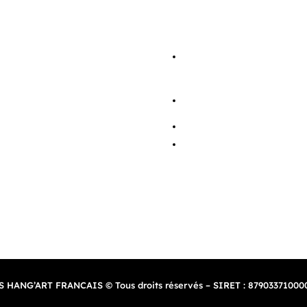
Contact
–
CGV
S HANG’ART FRANCAIS © Tous droits réservés – SIRET : 87903371000