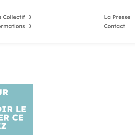
 Collectif
La Presse
ormations
Contact
UR
OIR LE
ER CE
EZ