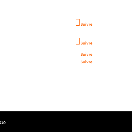
Suivre
Suivre
Suivre
Suivre
–
Politique de confidentialité
–
Mentions légales
010