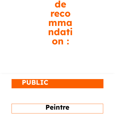
de
reco
mma
ndati
on :
100% (au 20/04/2026)
PUBLIC
Peintre