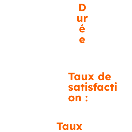
D
ur
é
e
60h
Taux de
satisfacti
on :
96% (20/04/2026)
Taux