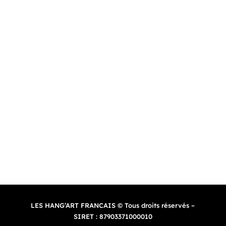
Site web réalisé par Mon Studio Graphique
Contact
–
CGV
–
Politique de confidentialité
–
Mentions
légales
LES HANG’ART FRANCAIS © Tous droits réservés –
SIRET : 87903371000010