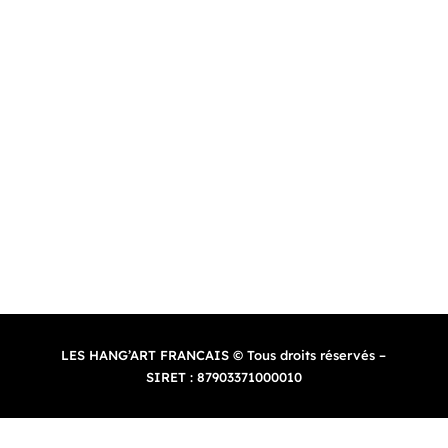
Site web réalisé par Mon Studio Graphique
Contact
–
CGV
–
Politique de confidentialité
–
Mentions
légales
LES HANG’ART FRANCAIS © Tous droits réservés –
SIRET : 87903371000010