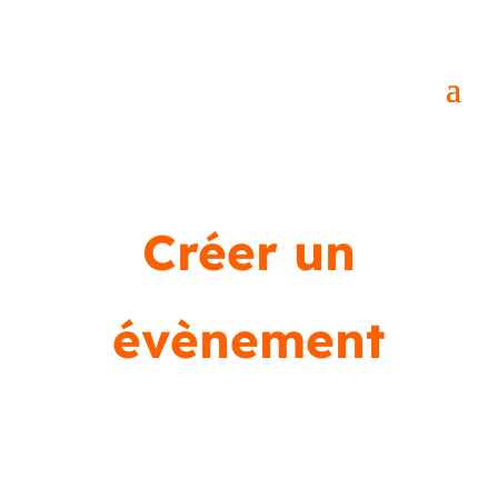
Créer un
évènement
Vous avez envie de simplifier votre quotidien
d’artiste et de booster votre notoriété ?
Remplissez ce formulaire pour mettre en avant
votre événement sur notre page dédiée ! Une