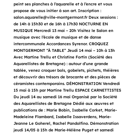
peint ses planches à l’aquarelle et à l’encre et vous
propose de vous initier à son art. Inscription :
salon.aquarelle@ville-montgermont.fr Deux sessions :
de 14h à 15h30 et de 16h à 17h30 NOCTURNE EN
MUSIQUE Mercredi 13 mai – 20h Visitez le Salon en
musique avec l’école de musique et de danse
intercommunale Accordances Syrenor. CROQUEZ
MONTGERMONT “À TABLE” Jeudi 14 mai – 10h à 13h
Avec Martine Trellu et Christine Fortin (Société des
Aquarellistes de Bretagne) : autour d’une grande
tablée, venez croquer bols, gobelets, pichets, théières
et découvrir des trésors de brocante et des pièces de
céramistes contemporains. DÉMONSTRATION Vendredi
15 mai à 15h par Martine Trellu ESPACE CARNETTISTES
Du jeudi 14 au samedi 16 mai Organisé par la Société
des Aquarellistes de Bretagne Dédié aux œuvres et
publications de : Marie Bobin, Isabelle Corket, Marie-
Madeleine Flambard, Isabelle Issaverdens, Marie-
Jeanne Le Goherel, Rachel Pandolfino. Démonstration
jeudi 14/05 à 15h de Marie-Hélène Puget et samedi