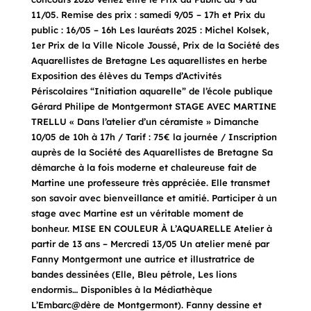
11/05. Remise des prix : samedi 9/05 – 17h et Prix du
public : 16/05 – 16h Les lauréats 2025 : Michel Kolsek,
1er Prix de la Ville Nicole Joussé, Prix de la Société des
Aquarellistes de Bretagne Les aquarellistes en herbe
Exposition des élèves du Temps d’Activités
Périscolaires “Initiation aquarelle” de l’école publique
Gérard Philipe de Montgermont STAGE AVEC MARTINE
TRELLU « Dans l’atelier d’un céramiste » Dimanche
10/05 de 10h à 17h / Tarif : 75€ la journée / Inscription
auprès de la Société des Aquarellistes de Bretagne Sa
démarche à la fois moderne et chaleureuse fait de
Martine une professeure très appréciée. Elle transmet
son savoir avec bienveillance et amitié. Participer à un
stage avec Martine est un véritable moment de
bonheur. MISE EN COULEUR À L’AQUARELLE Atelier à
partir de 13 ans – Mercredi 13/05 Un atelier mené par
Fanny Montgermont une autrice et illustratrice de
bandes dessinées (Elle, Bleu pétrole, Les lions
endormis… Disponibles à la Médiathèque
L’Embarc@dère de Montgermont). Fanny dessine et