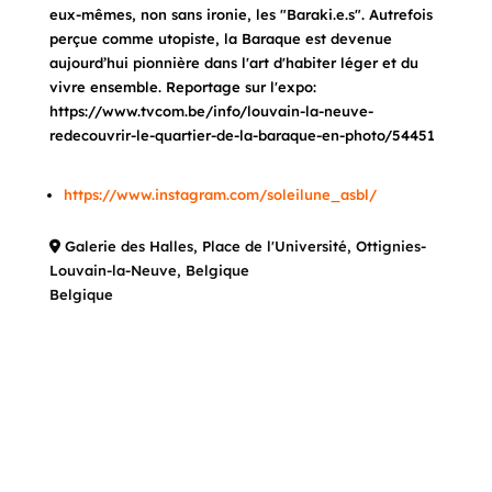
eux-mêmes, non sans ironie, les "Baraki.e.s". Autrefois
perçue comme utopiste, la Baraque est devenue
aujourd’hui pionnière dans l'art d'habiter léger et du
vivre ensemble. Reportage sur l'expo:
https://www.tvcom.be/info/louvain-la-neuve-
redecouvrir-le-quartier-de-la-baraque-en-photo/54451
https://www.instagram.com/soleilune_asbl/
Galerie des Halles, Place de l'Université, Ottignies-
Louvain-la-Neuve, Belgique
Belgique