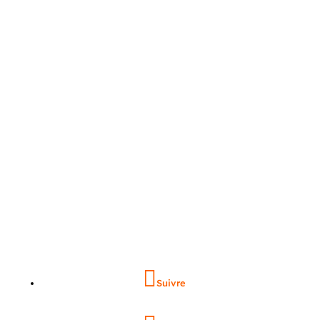
Site web réalisé par Mon Studio Graphique
Suivre